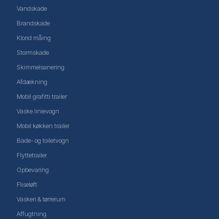
Vandskade
Brandskade​
Klorid måing
Stormskade
Skimmelsanering
Afdækning
Mobil grafitti trailer
Vaske linievogn
Mobil køkken trailer
Bade- og toiletvogn
Flyttetrailer
Opbevaring
Fliseløft
Vaskeri & tørrerum
Affugtning