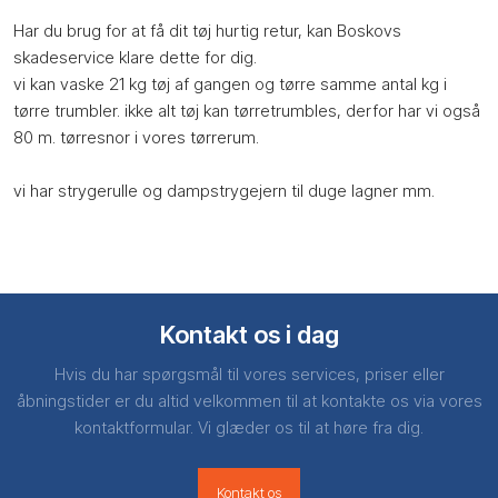
Har du brug for at få dit tøj hurtig retur, kan Boskovs
skadeservice klare dette for dig.
vi kan vaske 21 kg tøj af gangen og tørre samme antal kg i
tørre trumbler. ikke alt tøj kan tørretrumbles, derfor har vi også
80 m. tørresnor i vores tørrerum.
vi har strygerulle og dampstrygejern til duge lagner mm.
Kontakt os i dag
Hvis du har spørgsmål til vores services, priser eller
åbningstider er du altid velkommen til at kontakte os via vores
kontaktformular. Vi glæder os til at høre fra dig.
Kontakt os​