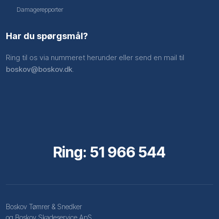
Damagerepporter
Har du spørgsmål?
Ring til os via nummeret herunder eller send en mail til
boskov@boskov.dk
.
Ring: 51 966 544
Boskov Tømrer & Snedker
og Boskov Skadeservice ApS​