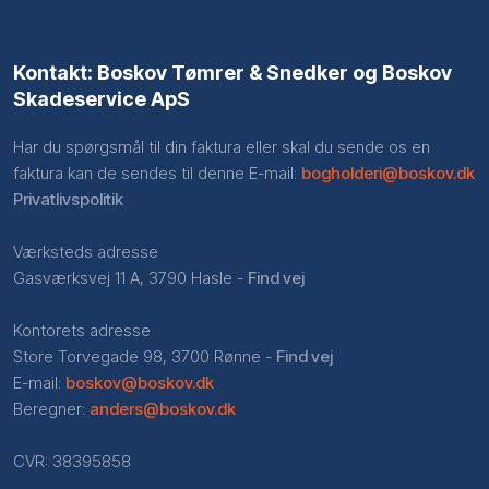
Kontakt: Boskov Tømrer & Snedker og Boskov
Skadeservice ApS​
Har du spørgsmål til din faktura eller skal du sende os en
faktura kan de sendes til denne E-mail:
bogholderi@boskov.dk
Privatlivspolitik
Værksteds adresse
Gasværksvej 11 A, 3790 Hasle -
Find vej
Kontorets adresse
Store Torvegade 98, 3700 Rønne -
Find vej
E-mail:
boskov@boskov.dk
​Beregner:
anders@boskov.dk
​CVR: 38395858