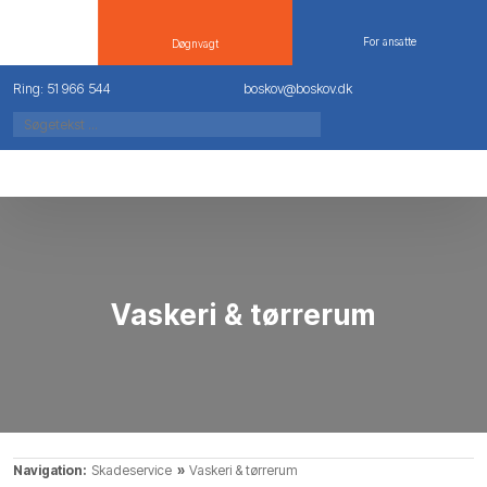
For ansatte
Døgnvagt
Ring: 51 966 544
boskov@boskov.dk
Vaskeri & tørrerum
Navigation:
Skadeservice
»
Vaskeri & tørrerum