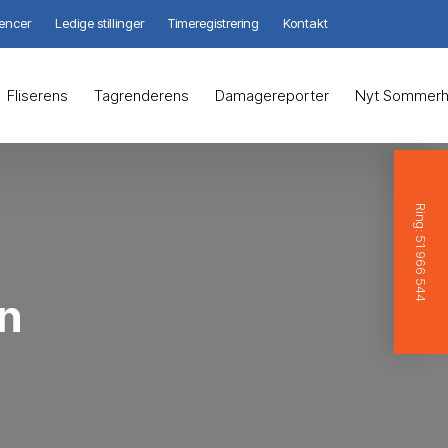
encer
Ledige stillinger
Timeregistrering
Kontakt
Fliserens
Tagrenderens
Damagereporter
Nyt Sommerh
Ring: 51 966 544
n