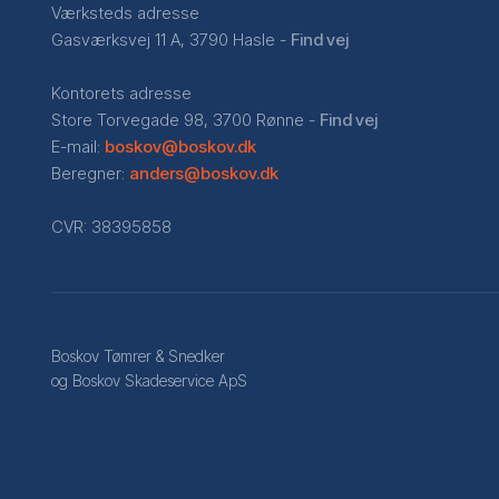
Værksteds adresse
Gasværksvej 11 A, 3790 Hasle -
Find vej
Kontorets adresse
Store Torvegade 98, 3700 Rønne -
Find vej
E-mail:
boskov@boskov.dk
​Beregner:
anders@boskov.dk
​CVR: 38395858
Boskov Tømrer & Snedker
og Boskov Skadeservice ApS​