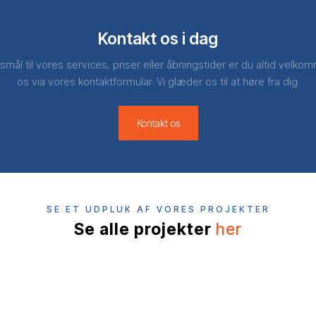
Kontakt os i dag
mål til vores services, priser eller åbningstider er du altid velkom
os via vores kontaktformular. Vi glæder os til at høre fra dig.
Kontakt os​
SE ET UDPLUK AF VORES PROJEKTER
Se alle projekter
her