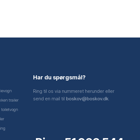
Har du spørgsmål?
nievogn
Ring til os via nummeret herunder eller
send en mail til
boskov@boskov.dk
.
ken trailer
 toiletvogn
ler
ing