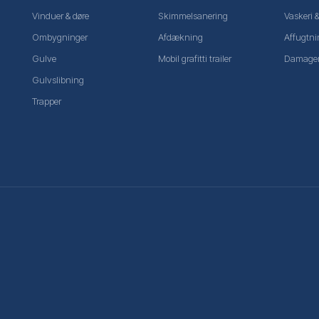
Vinduer & døre
Skimmelsanering
Vaskeri 
Ombygninger
Afdækning
Affugtni
Gulve
Mobil grafitti trailer
Damager
Gulvslibning
Trapper