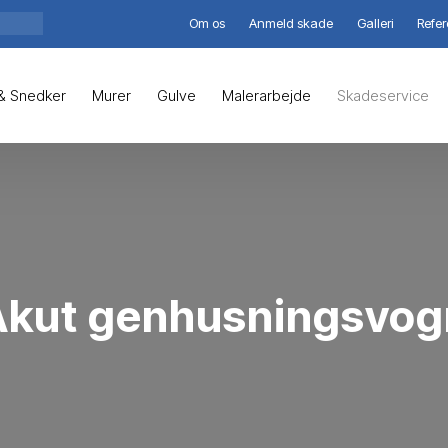
Om os
Anmeld skade
Galleri
Refer
& Snedker
Murer
Gulve
Malerarbejde
Skadeservice
Akut genhusningsvog