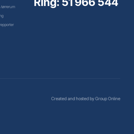
Ring: 51 966 544
& tørrerum
ng
epporter
Created and hosted by Group Online