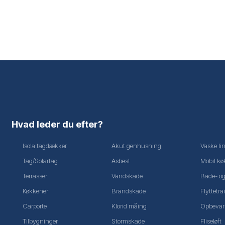
Hvad leder du efter?
Isola tagdækker
Akut genhusning
Vaske li
Tag/Solartag
Asbest
Mobil køk
Terrasser
Vandskade
Bade- og
Køkkener
Brandskade​
Flyttetrai
Carporte
Klorid måing
Opbevar
Tilbygninger
Stormskade
Fliseløft