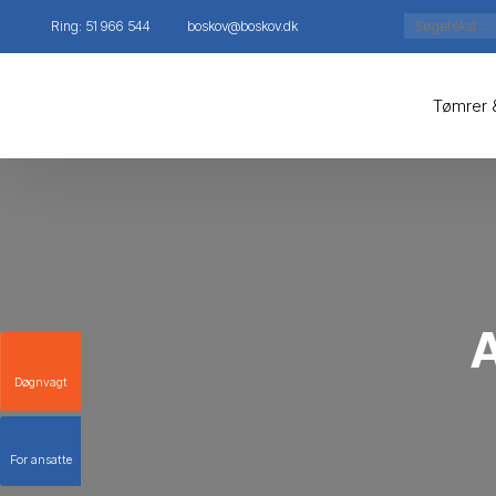
Ring: 51 966 544
boskov@boskov.dk
Tømrer 
Døgnvagt
For ansatte